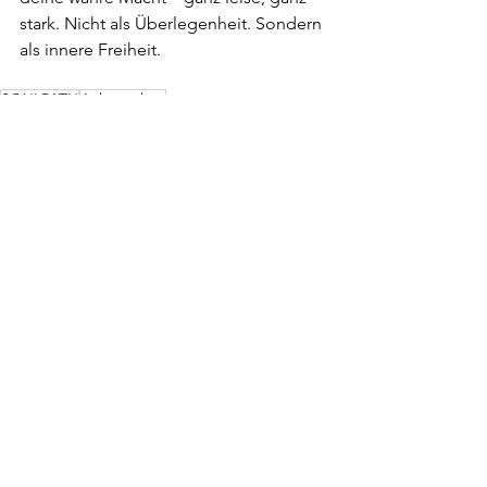
stark. Nicht als Überlegenheit. Sondern 
als innere Freiheit.
SOULPATH
Achtsamkeit
Persönlichkeitsentwicklung
Angst vor der eigenen Macht
Aktuelle Beiträge