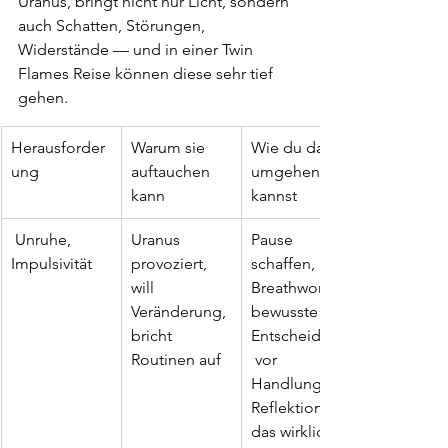
Uranus, bringt nicht nur Licht, sondern 
auch Schatten, Störungen, 
Widerstände — und in einer Twin 
Flames Reise können diese sehr tief 
gehen.
Herausforder
Warum sie 
Wie du damit 
ung
auftauchen 
umgehen 
kann
kannst
 Unruhe, 
Uranus 
Pause 
Impulsivität
provoziert, 
schaffen, 
will 
Breathwork, 
Veränderung, 
bewusste 
bricht 
Entscheidung
Routinen auf
 vor 
Handlung, 
Reflektion: Ist 
das wirklich 