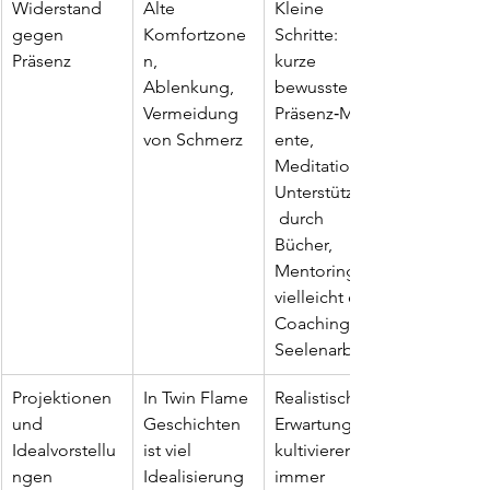
Widerstand 
Alte 
Kleine 
gegen 
Komfortzone
Schritte: 
Präsenz
n, 
kurze 
Ablenkung, 
bewusste 
Vermeidung 
Präsenz‑Mom
von Schmerz
ente, 
Meditation, 
Unterstützung
 durch 
Bücher, 
Mentoring, 
vielleicht ein 
Coaching, 
Seelenarbeit.
Projektionen 
In Twin Flame 
Realistische 
und 
Geschichten 
Erwartungen 
Idealvorstellu
ist viel 
kultivieren, 
ngen
Idealisierung
immer 