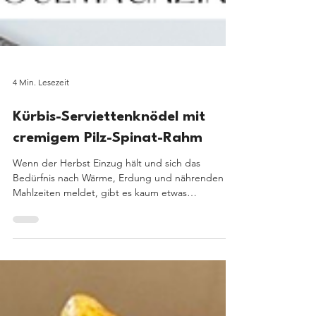
4 Min. Lesezeit
Kürbis-Serviettenknödel mit
cremigem Pilz-Spinat-Rahm
Wenn der Herbst Einzug hält und sich das
Bedürfnis nach Wärme, Erdung und nährenden
Mahlzeiten meldet, gibt es kaum etwas
Wohltuenderes als ein liebevoll zubereitetes
Knödelgericht. Diese Kürbis-Serviettenknödel mit
cremigem Pilz-Spinat-Rahm vereinen alles, was ein
echtes Wohlfühlgericht braucht: eine zarte, saftige
Konsistenz, herzhafte Aromen, saisonale Zutaten
und eine Zubereitung, die Körper und Seele