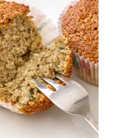
Meersalzflocken gehören genau in diese
Kategorie. Außen leicht knusprig, innen weich,
saftig und schokoladig, mit genau der richtigen
Prise Salz, die die Süße perfekt ausbalanciert.
Wenn du Schokolade liebst, aber keine trockenen
Cookies möchtest, sondern diese fast schon
brownieartige Konsistenz, dann wirst du dieses
Rezept feiern. Es ist glutenf