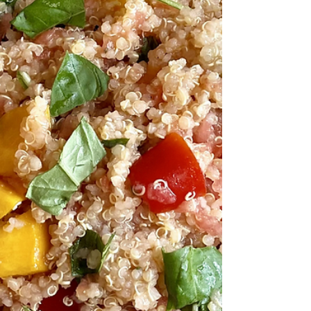
seit Jahren mit ihrer einzigartigen Kombination
aus süß, salzig und herzhaft. In dieser Variante
werden die Datteln zusätzlich mit cremigem
Frischkäse gefüllt und im Airfryer knusprig
gebacken. Das Ergebnis: außen herrlich würziger
Serrano-Schinken, innen eine warme, weiche
Dattel mit cremiger Füllun