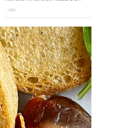
Avocado und Mozzarella
Entdecke die köstlichen Selbstgemachte
Spinatwraps, die perfekte gesunde, glutenfreie
Alternative mit Hähnchen, Avocado und
Mozzarella. Probiere jetzt Selbstgemachte
Spinatwraps!