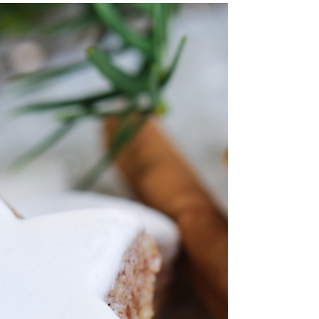
Gesunde Pancakes mit Apfel
und Zimt – glutenfrei & ohne
Zucker
Pancakes gehören für viele einfach zu einem
gemütlichen Frühstück oder Brunch dazu. Leider
sind klassische Pancakes oft echte Zucker- und
Mehlbomben, nach denen man sich zwar kurz satt
fühlt, aber nicht wirklich gut genährt. Genau
deshalb lieben wir dieses Rezept für gesunde
Pancakes mit Apfel, die komplett ohne Zucker
und glutenfrei sind – und trotzdem wunderbar
saftig und aromatisch schmecken.