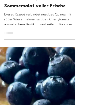
3 Min. Lesezeit
Quinoa-Tabouleh-Salat mit
geriebener Wassermelone und
Pfirsich – Der perfekte
Sommersalat voller Frische
Dieses Rezept verbindet nussiges Quinoa mit
süßer Wassermelone, saftigen Cherrytomaten,
aromatischem Basilikum und reifem Pfirsich zu
einer außergewöhnlich frischen Kombination. Das
Besondere an diesem Quinoa-Tabouleh-Salat mit
geriebener Wassermelone und Pfirsich: Die
Wassermelone wird nicht gewürfelt, sondern grob
gerieben.